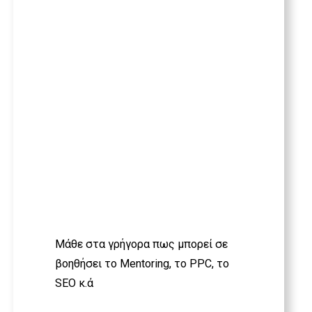
καιρός να
περάσεις την
επιχείρηση
σου σ΄ένα
άλλο
επίπεδο!
Μάθε στα γρήγορα πως μπορεί σε
βοηθήσει το Mentoring, το PPC, το
SEO κ.ά