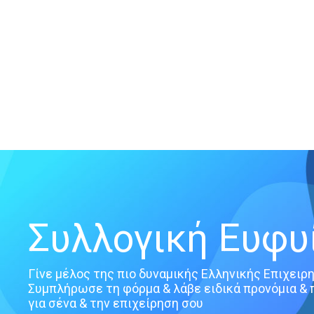
Συλλογική Ευφυ
Γίνε μέλος της πιο δυναμικής Ελληνικής Επιχειρ
Συμπλήρωσε τη φόρμα & λάβε ειδικά προνόμια &
για σένα & την επιχείρηση σου