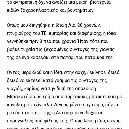
το αν πρέπει ή όχι να ανοίξει μια μικρή βιοτεχνία
ειδών ζαχαροπλαστικής και βουτημάτων.
Όπως μου διηγήθηκε η ίδια η Λία, 28 χρονών,
πτυχιούχος του ΤΕΙ εμπορίας και διαφήμισης, η ιδέα
γεννήθηκε πριν 3 περίπου χρόνια. Ήταν τότε που
βρήκε τυχαία τις ξεχασμένες συνταγές της γιαγιάς
της σε ένα κασελάκι στο πατάρι του πατρικού της.
Όντας μερακλού και η ίδια, στην αρχή, ξεκίνησε δειλά
δειλά να εκτελεί κατά γράμμα τις συνταγές της
γιαγιάς, κυρίως για την δική της απόλαυση.
Μπισκοτάκια με τρίμα από πορτοκάλι, μπισκοτάκια με
κανέλα, με ταχίνι κλπ. Λίγους μήνες αργότερα, πάντα
με έδρα το σπίτι της, η Λία άρχισε να δέχεται
παραγγελιές από φίλους της. Όπως λέει η ίδια, ο ένας
έφερνε τον άλλον και έτσι, ένα χρόνο μετά, έφτασε να