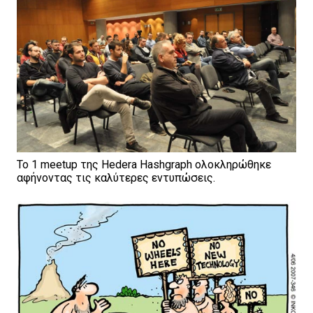
Το 1 meetup της Hedera Hashgraph ολοκληρώθηκε
αφήνοντας τις καλύτερες εντυπώσεις.