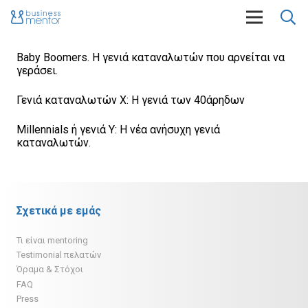
Baby Boomers. Η γενιά καταναλωτών που αρνείται να
γεράσει.
Γενιά καταναλωτών Χ: H γενιά των 40άρηδων
Millennials ή γενιά Υ: H νέα ανήσυχη γενιά
καταναλωτών.
Σχετικά με εμάς
Τι είναι mentoring
Testimonial πελατών
Όραμα & Στόχοι
FAQ
Press