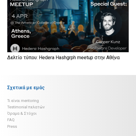
Δελτίο τύπου: Hedera Hashgrph meetup στην Αθήνα
Σχετικά με εμάς
Τι είναι mentoring
Testimonial πελατών
Όραμα & Στόχοι
FAQ
Press