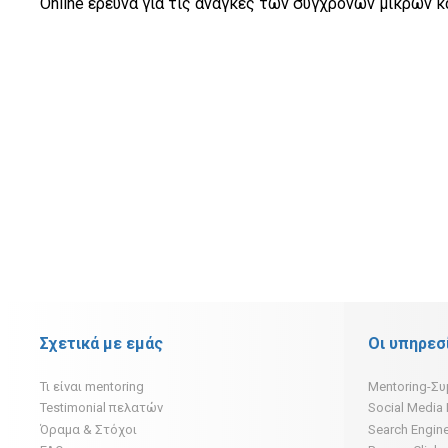
Online έρευνα για τις ανάγκες των σύγχρονων μικρών 
Σχετικά με εμάς
Οι υπηρεσ
Τι είναι mentoring
Mentoring-Σ
Testimonial πελατών
Social Media
Όραμα & Στόχοι
Search Engine