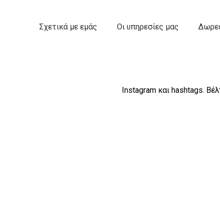
Σχετικά με εμάς
Οι υπηρεσίες μας
Δωρεά
Instagram και hashtags. Βέ