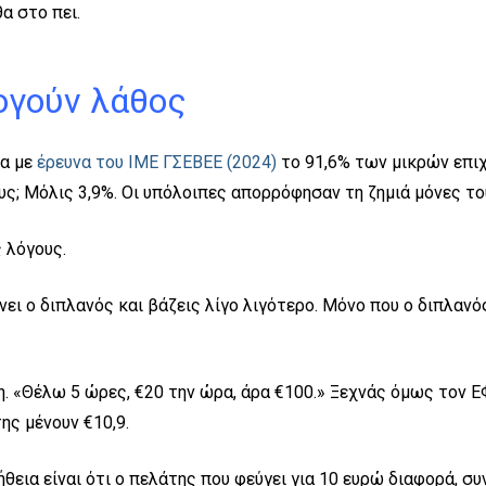
α στο πει.
λογούν λάθος
α με
έρευνα του ΙΜΕ ΓΣΕΒΕΕ (2024)
το 91,6% των μικρών επιχ
υς; Μόλις 3,9%. Οι υπόλοιπες απορρόφησαν τη ζημιά μόνες το
ς λόγους.
ει ο διπλανός και βάζεις λίγο λιγότερο. Μόνο που ο διπλανό
 «Θέλω 5 ώρες, €20 την ώρα, άρα €100.» Ξεχνάς όμως τον ΕΦ
ης μένουν €10,9.
θεια είναι ότι ο πελάτης που φεύγει για 10 ευρώ διαφορά, σ